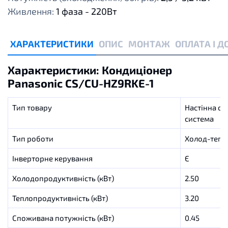
Живлення:
1 фаза - 220Вт
ХАРАКТЕРИСТИКИ
ОПИС
МОНТАЖ
ОПЛАТА І 
Характеристики: Кондиціонер
Panasonic CS/CU-HZ9RKE-1
Тип товару
Настінна спл
система
Тип роботи
Холод-тепл
Інверторне керування
Є
Холодопродуктивність (кВт)
2.50
Теплопродуктивність (кВт)
3.20
Споживана потужність (кВт)
0.45