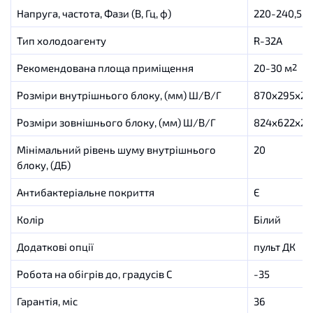
Напруга, частота, Фази (В, Гц, ф)
220-240,50,
Тип холодоагенту
R-32A
Рекомендована площа приміщення
20-30 м
2
Розміри внутрішнього блоку, (мм) Ш/В/Г
870х295х25
Розміри зовнішнього блоку, (мм) Ш/В/Г
824х622х29
Мінімальний рівень шуму внутрішнього
20
блоку, (ДБ)
Антибактеріальне покриття
Є
Колір
Білий
Додаткові опції
пульт ДК
Робота на обігрів до, градусів C
-35
Гарантія, міс
36