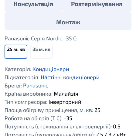
Консультація
Розтермінування
Монтаж
Panasonic Серія Nordic -35 C:
25 м. кв
35 м. кв
Категорія:
Кондиціонери
Підкатегорія:
Настінні кондиціонери
Бренд:
Panasonic
Країна виробника:
Малайзія
Тип компресора:
Інверторний
Площа обігріву приміщення, м. кв:
25
Робота на обігрів (Т С):
-35
Потужність (споживання електроенергії):
0,5
Потужність (охолодження/обігрів):
2,5 / 3,2 кВт