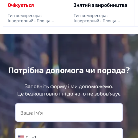
Очікується
Знятий з виробництва
Тип компресора:
Тип компресора:
Інверторний
•
Площа
Інверторний
•
Площа
обігріву приміщення, м. кв:
обігріву приміщення, м. кв:
35
•
Живлення: 1 фаза -
70
•
Живлення: 1 фаза -
220Вт
220Вт
Потрібна допомога чи порада?
Заповніть форму і ми допоможемо.
Це безкоштовно і ні до чого не зобов'язує