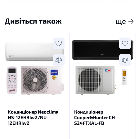
Дивіться також
ще
Кондиціонер Neoclima
Кондиціонер
NS-12EHRIw2/NU-
Cooper&Hunter CH-
12EHRIw2
S24FTXAL-FB