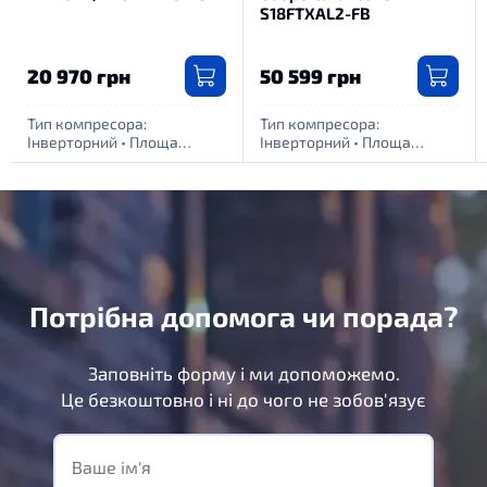
S18FTXAL2-FB
20 970 грн
50 599 грн
Тип компресора:
Тип компресора:
Інверторний
•
Площа
Інверторний
•
Площа
обігріву приміщення, м. кв:
обігріву приміщення, м. кв:
35
•
Живлення: 1 фаза -
55
•
Живлення: 1 фаза -
220Вт
220Вт
Потрібна допомога чи порада?
Заповніть форму і ми допоможемо.
Це безкоштовно і ні до чого не зобов'язує