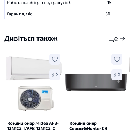
Робота на обігрів до, градусів C
-15
Гарантія, міс
36
Дивіться також
ще
Кондиціонер Midea AF8-
Кондиціонер
12N1C2-I/AF8-12N1C2-O
Cooper&Hunter CH-