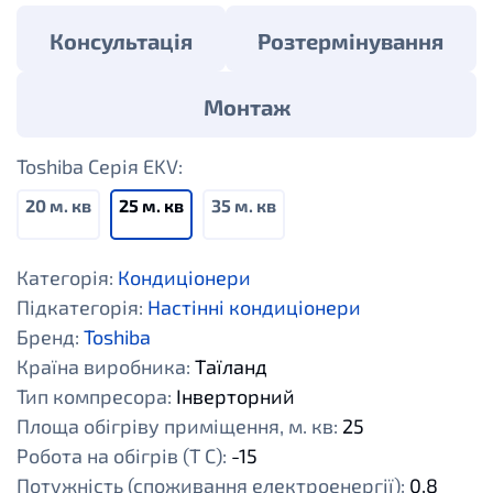
Консультація
Розтермінування
Монтаж
Toshiba Cерія EKV:
20 м. кв
25 м. кв
35 м. кв
Категорія:
Кондиціонери
Підкатегорія:
Настінні кондиціонери
Бренд:
Toshiba
Країна виробника:
Таїланд
Тип компресора:
Інверторний
Площа обігріву приміщення, м. кв:
25
Робота на обігрів (Т С):
-15
Потужність (споживання електроенергії):
0,8