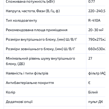
Споживана потужність (кВт)
0.77
Напруга, частота, Фази (В, Гц, ф)
220~240,50,
Тип холодоагенту
R-410A
Рекомендована площа приміщення
20-30 м
2
Розміри внутрішнього блоку, (мм) Ш/В/Г
790х275х20
Розміри зовнішнього блоку, (мм) Ш/В/Г
660х530х2
Мінімальний рівень шуму внутрішнього
27
блоку, (ДБ)
Наявність і типи фільтрів
фільтр IAQ
Антибактеріальне покриття
Є
Колір
Білий
Додаткові опції
пульт ДК