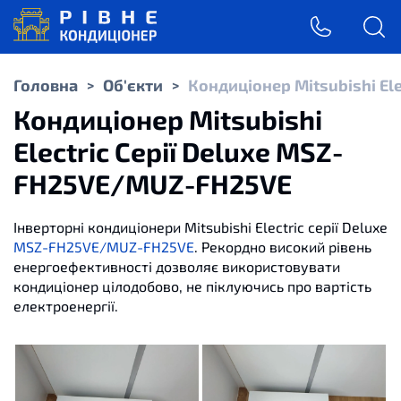
Головна
Об'єкти
Кондиціонер Mitsubishi El
>
>
Кондиціонер Mitsubishi
Electric Серії Deluxe MSZ-
FH25VE/MUZ-FH25VE
Інверторні
кондиціонери
Mitsubishi Electric
серії
Deluxe
MSZ-FH25VE/MUZ-FH25VE
.
Рекордно
високий
рівень
енергоефективності
дозволяє
використовувати
кондиціонер
цілодобово
,
не піклуючись
про вартість
електроенергії
.