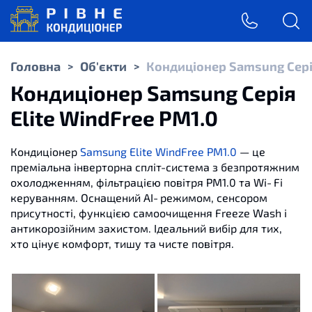
Головна
Об'єкти
Кондиціонер Samsung Серія
>
>
Кондиціонер Samsung Серія
Elite WindFree PM1.0
Кондиціонер
Samsung Elite WindFree PM1.0
— це
преміальна інверторна спліт-система з безпротяжним
охолодженням, фільтрацією повітря PM1.0 та Wi‑Fi
керуванням. Оснащений AI‑режимом, сенсором
присутності, функцією самоочищення Freeze Wash і
антикорозійним захистом. Ідеальний вибір для тих,
хто цінує комфорт, тишу та чисте повітря.