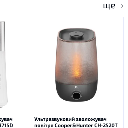
ще
жувач
Ультразвуковий зволожувач
3715D
повітря Сooper&Hunter CH-2520T