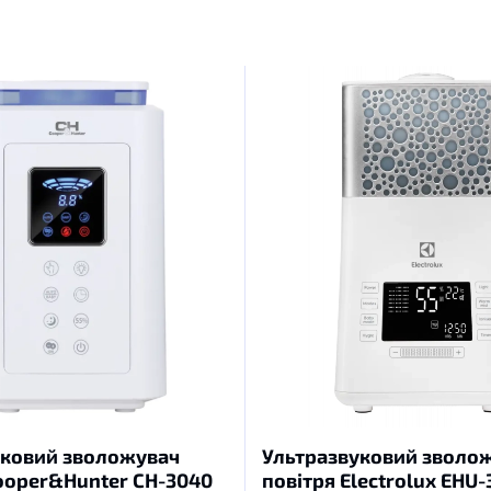
уковий зволожувач
Ультразвуковий зволо
ooper&Hunter CH-3040
повітря Electrolux EHU-