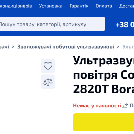
 кондиціонерів
Установка
Гарантія
Оплата
Доста
+38 
вачі
Зволожувачі побутові ультразвукові
Ульт
>
>
Ультразв
повітря С
2820T Bor
Немає у наявності
П