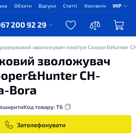
вка
Об'єкти
Відгуки
Статті
Контакти
УКР
067 200 92 29
развуковий зволожувач повітря Сooper&Hunter C
уковий зволожувач
ooper&Hunter CH-
a-Bora
оширити
Код товару: T6
Зателефонувати