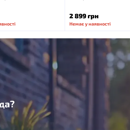
2 899 грн
явності
Немає у наявності
да?