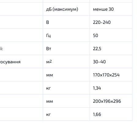
дБ (максимум)
менше 30
В
220-240
Гц
50
ї:
Вт
22,5
тосування
м
30-40
2
мм
170х170х254
кг
1,34
мм
200х196х296
кг
1,66