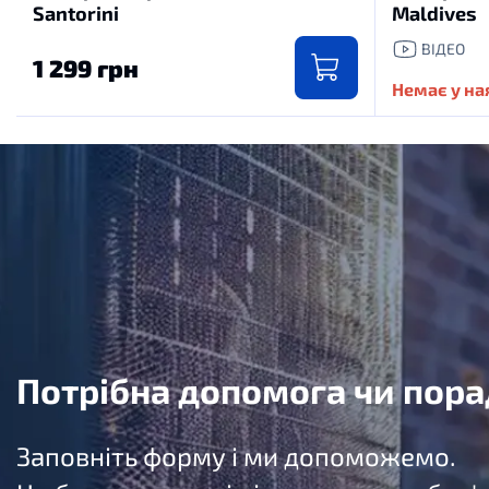
Santorini
Maldives
ВІДЕО
1 299 грн
Немає у на
Потрібна допомога чи пора
Заповніть форму і ми допоможемо.