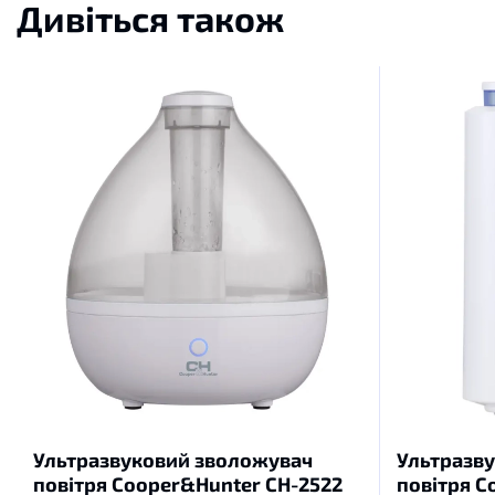
Дивіться також
Ультразвуковий зволожувач
Ультразв
повітря Сooper&Hunter CH-2522
повітря С