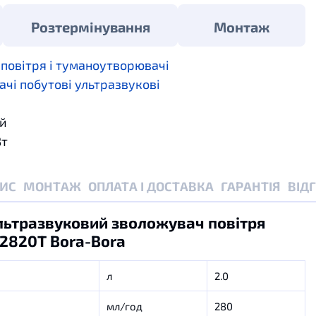
Розтермінування
Монтаж
повітря і туманоутворювачі
чі побутові ультразвукові
й
Вт
ИС
МОНТАЖ
ОПЛАТА І ДОСТАВКА
ГАРАНТІЯ
ВІД
льтразвуковий зволожувач повітря
2820T Bora-Bora
л
2.0
мл/год
280