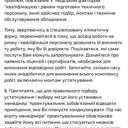
проблем, пов'язаних з "людським фактором"
"кваліфікацією і рівнем підготовки технічного
персоналу, який здійснює підбір, монтаж і технічне
обслуговування обладнання.
Тому, звертаючись в спеціалізовану кліматичну
фірму, переконайтеся в тому, що досвід роботи на
ринку і кваліфікація персоналу дозволять їй виконати
ту роботу, яку Ви їй довіряєте. Поцікавтеся, які саме
послуги Вам можуть запропонувати. Дізнайтеся про
наявність ліцензій і сертифікатів, необхідних для
виконання відповідних робіт. Запитайте, скільки часу
може знадобитися для виконання всього комплексу
робіт, включаючи монтаж устаткування.
6. Пам'ятайте, що для правильного підбору
устаткування і вибору місця його установки,
менеджер "проектувальник зобов'язаний відвідати
приміщення, яке Ви плануєте кондиціонувати. Під час
візиту менеджера" проектувальника обов'язково
задайте йому всі питання, що стосуються нюансів