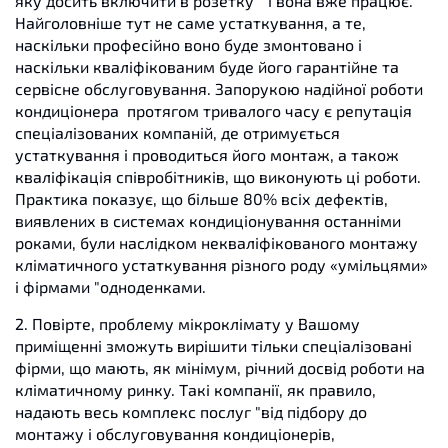
яку досить включити в розетку " і вона вже працює.
Найголовніше тут не саме устаткування, а те,
наскільки професійно воно буде змонтовано і
наскільки кваліфікованим буде його гарантійне та
сервісне обслуговування. Запорукою надійної роботи
кондиціонера протягом тривалого часу є репутація
спеціалізованих компаній, де отримується
устаткування і проводиться його монтаж, а також
кваліфікація співробітників, що виконують ці роботи.
Практика показує, що більше 80% всіх дефектів,
виявлених в системах кондиціонування останніми
роками, були наслідком некваліфікованого монтажу
кліматичного устаткування різного роду «умільцями»
і фірмами "одноденками.
2. Повірте, проблему мікроклімату у Вашому
приміщенні зможуть вирішити тільки спеціалізовані
фірми, що мають, як мінімум, річний досвід роботи на
кліматичному ринку. Такі компанії, як правило,
надають весь комплекс послуг "від підбору до
монтажу і обслуговування кондиціонерів,