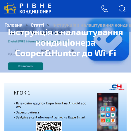
Головна
>
Статті
>
Інструкція з налаштування кондиц
Інструкція з налаштування
кондиціонера
Cooper&Hunter до Wi-Fi