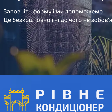
Заповніть форму і ми допоможемо.
Це безкоштовно і ні до чого не зобов'